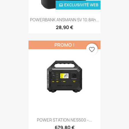
EXCLUSIVITÉ WEB
POWERBANK ANSMANN 5V 10.8Ah...
28,90 €
PROMO !
favorite_border
POWER STATION NES500 -...
679,80 €