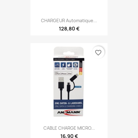
CHARGEUR Automatique...
128,80 €
favorite_border
CABLE CHARGE MICRO...
16,90 €