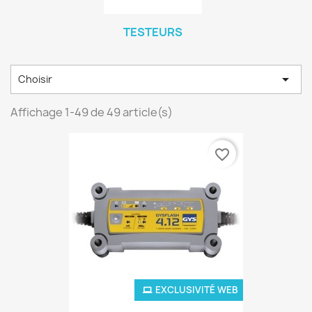
TESTEURS

Choisir
Affichage 1-49 de 49 article(s)
favorite_border
EXCLUSIVITÉ WEB