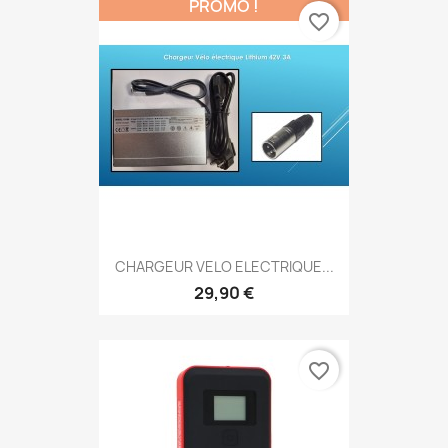
PROMO !
favorite_border
CHARGEUR VELO ELECTRIQUE...
29,90 €
favorite_border