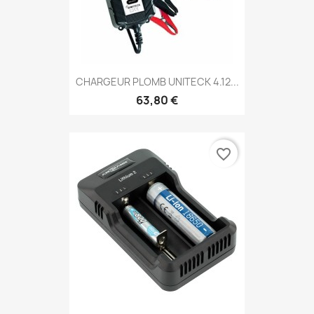
CHARGEUR PLOMB UNITECK 4.12...
63,80 €
favorite_border