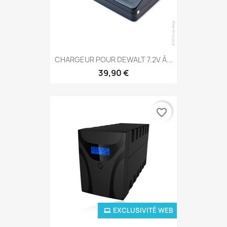
CHARGEUR POUR DEWALT 7.2V À...
39,90 €
favorite_border
EXCLUSIVITÉ WEB