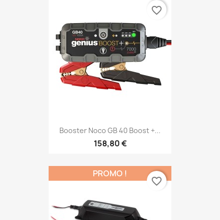
favorite_border
Booster Noco GB 40 Boost +...
158,80 €
PROMO !
favorite_border