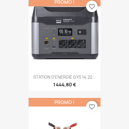
PROMO !
favorite_border
STATION D'ENERGIE GYS 14.22...
1 444,80 €
PROMO !
favorite_border