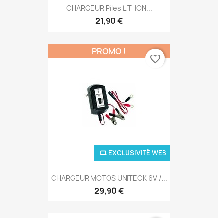
CHARGEUR Piles LIT-ION...
21,90 €
PROMO !
favorite_border
EXCLUSIVITÉ WEB
CHARGEUR MOTOS UNITECK 6V /...
29,90 €