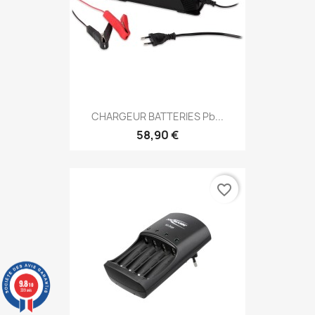
CHARGEUR BATTERIES Pb...
58,90 €
favorite_border
9.8
/10
339 avis