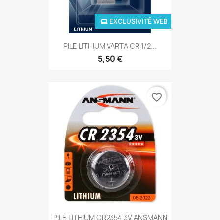
EXCLUSIVITÉ WEB
PILE LITHIUM VARTA CR 1/2...
5,50 €
favorite_border
PILE LITHIUM CR2354 3V ANSMANN