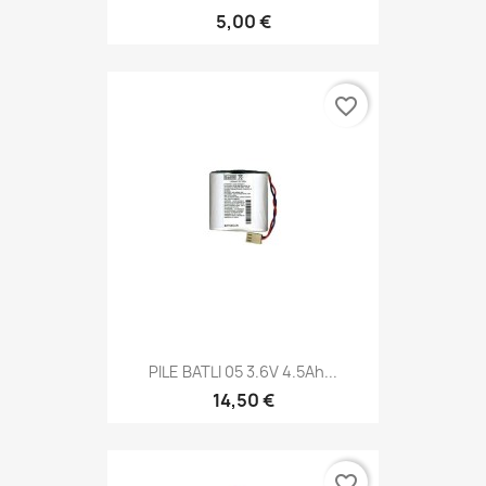
5,00 €
favorite_border
PILE BATLI 05 3.6V 4.5Ah...
14,50 €
favorite_border