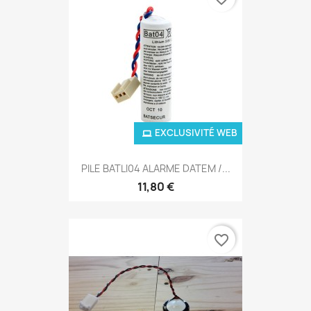
EXCLUSIVITÉ WEB
PILE BATLI04 ALARME DATEM /...
11,80 €
favorite_border