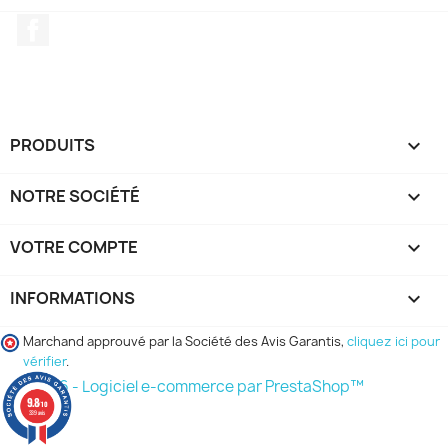
Facebook
PRODUITS

NOTRE SOCIÉTÉ

VOTRE COMPTE

INFORMATIONS
keyboard_arrow_down
Marchand approuvé par la Société des Avis Garantis,
cliquez ici pour
vérifier
.
© 2026 - Logiciel e-commerce par PrestaShop™
9.8
/10
339 avis