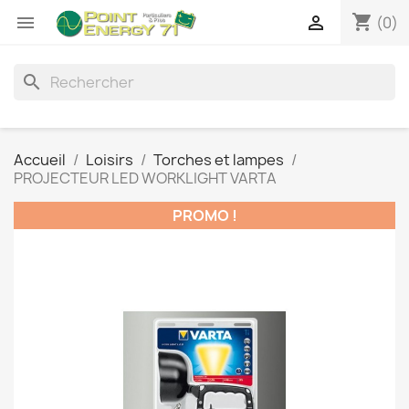
shopping_cart


(0)
search
Accueil
Loisirs
Torches et lampes
PROJECTEUR LED WORKLIGHT VARTA
PROMO !