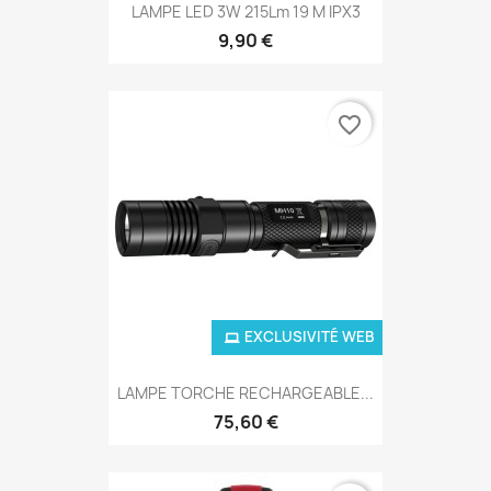
LAMPE LED 3W 215Lm 19 M IPX3
9,90 €
favorite_border
EXCLUSIVITÉ WEB
LAMPE TORCHE RECHARGEABLE...
75,60 €