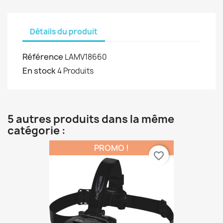
Détails du produit
Référence
LAMV18660
En stock
4 Produits
5 autres produits dans la même
catégorie :
PROMO !
favorite_border