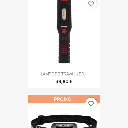
favorite_border
LAMPE DE TRAVAIL LED...
39,80 €
PROMO !
favorite_border