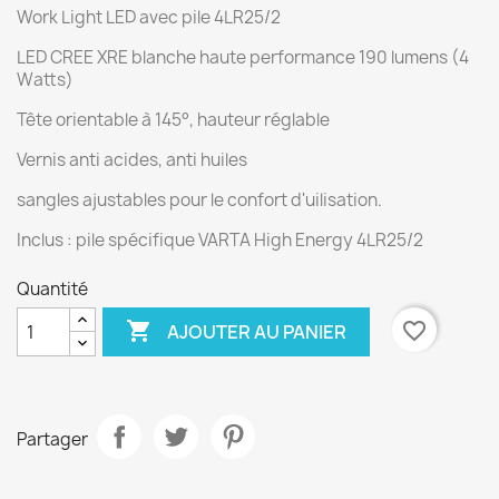
Work Light LED avec pile 4LR25/2
LED CREE XRE blanche haute performance 190 lumens (4
Watts)
Tête orientable à 145°, hauteur réglable
Vernis anti acides, anti huiles
sangles ajustables pour le confort d'uilisation.
Inclus : pile spécifique VARTA High Energy 4LR25/2
Quantité

favorite_border
AJOUTER AU PANIER
Partager