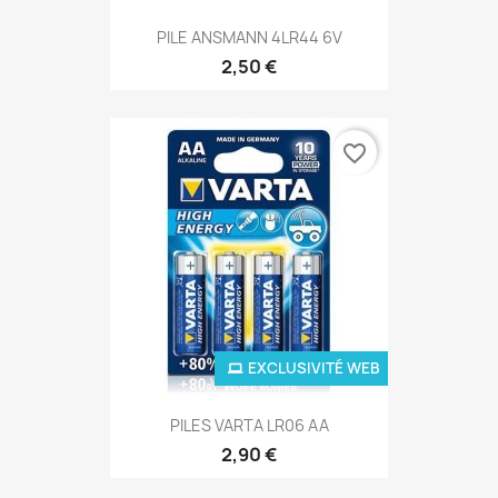
PILE ANSMANN 4LR44 6V
2,50 €
favorite_border
EXCLUSIVITÉ WEB
PILES VARTA LR06 AA
2,90 €