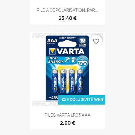
PILE A DEPOLARISATION. PAR...
23,40 €
favorite_border
EXCLUSIVITÉ WEB
PILES VARTA LR03 AAA
2,90 €