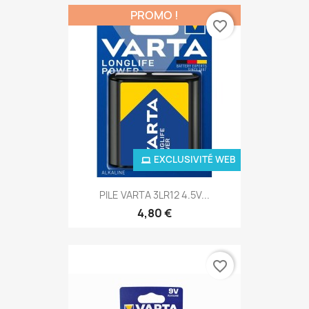
PROMO !
favorite_border
EXCLUSIVITÉ WEB
PILE VARTA 3LR12 4.5V...
4,80 €
favorite_border