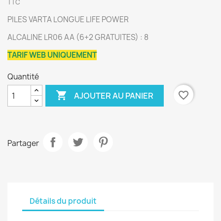
TTC
PILES VARTA LONGUE LIFE POWER
ALCALINE LR06 AA (6+2 GRATUITES) : 8
TARIF WEB UNIQUEMENT
Quantité

favorite_border
AJOUTER AU PANIER
Partager
Détails du produit