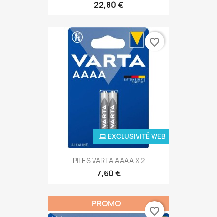
22,80 €
favorite_border
EXCLUSIVITÉ WEB
PILES VARTA AAAA X 2
7,60 €
PROMO !
favorite_border