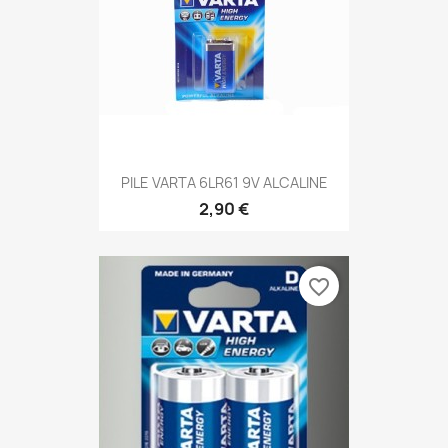
PILE VARTA 6LR61 9V ALCALINE
2,90 €
favorite_border