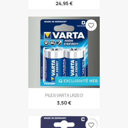
24,95 €
favorite_border
EXCLUSIVITÉ WEB
PILES VARTA LR20 D
3,50 €
favorite_border