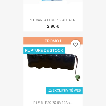
PILE VARTA 6LR61 9V ALCALINE
2,90 €
PROMO !
favorite_border
RUPTURE DE STOCK
EXCLUSIVITÉ WEB
PILE 6 LR20(B) 9V 19Ah...