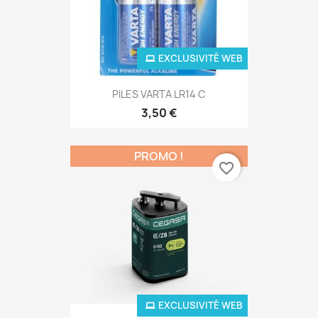
EXCLUSIVITÉ WEB
PILES VARTA LR14 C
3,50 €
PROMO !
favorite_border
EXCLUSIVITÉ WEB