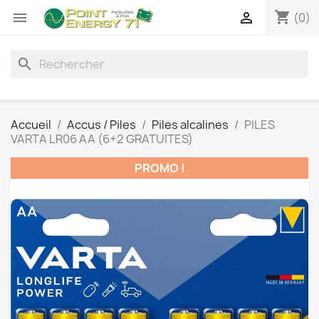
shopping_cart


(0)
search
Accueil
Accus / Piles
Piles alcalines
PILES
VARTA LR06 AA (6+2 GRATUITES)
PROMO !