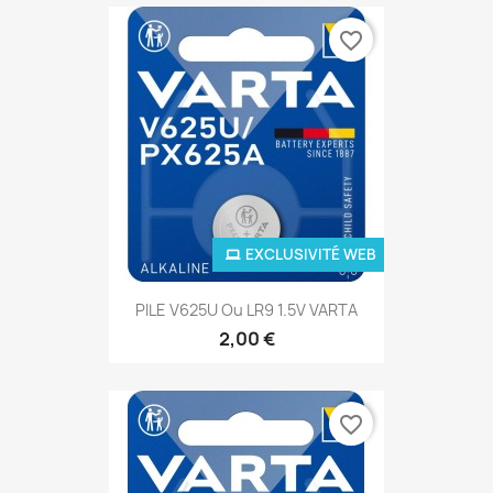
favorite_border
EXCLUSIVITÉ WEB
PILE V625U Ou LR9 1.5V VARTA
2,00 €
favorite_border