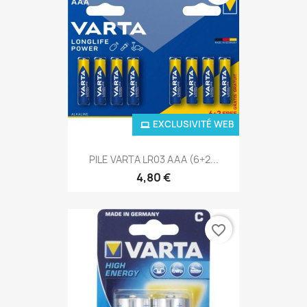
EXCLUSIVITÉ WEB
PILE VARTA LR03 AAA (6+2...
4,80 €
favorite_border