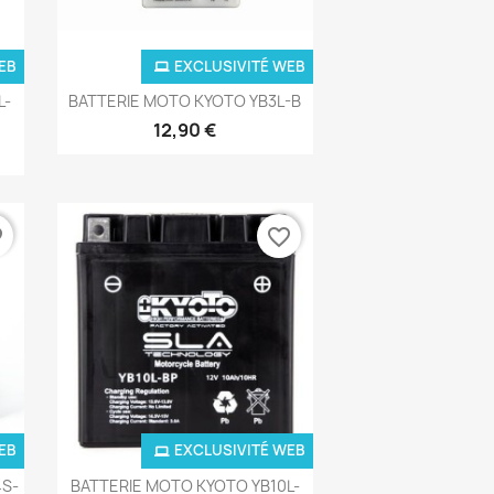
EB
EXCLUSIVITÉ WEB
Aperçu rapide

L-
BATTERIE MOTO KYOTO YB3L-B
12,90 €
der
favorite_border
EB
EXCLUSIVITÉ WEB
Aperçu rapide

4S-
BATTERIE MOTO KYOTO YB10L-