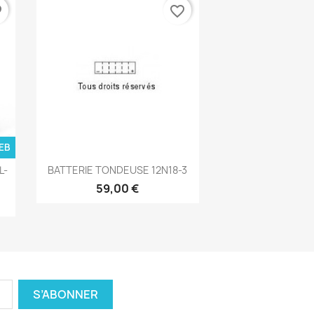
der
favorite_border
EB
Aperçu rapide

L-
BATTERIE TONDEUSE 12N18-3
59,00 €