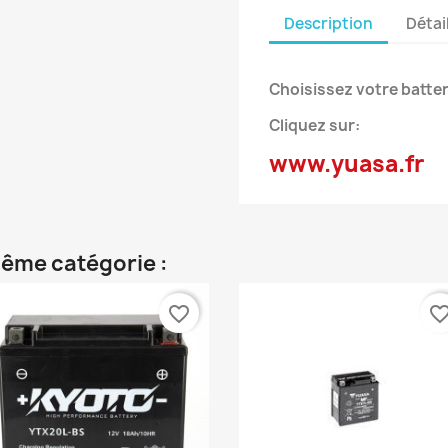
Description
Détai
Choisissez votre batter
Cliquez sur:
www.yuasa.fr
même catégorie :
favorite_border
favorite_bor