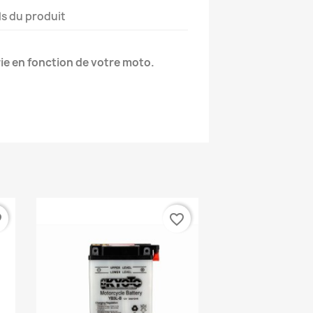
ls du produit
ie en fonction de votre moto.
der
favorite_border