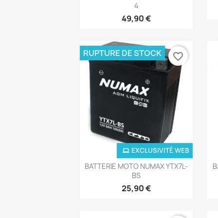
4
49,90 €
RUPTURE DE STOCK
favorite_border
EXCLUSIVITÉ WEB
Aperçu rapide

BATTERIE MOTO NUMAX YTX7L-
B
BS
25,90 €