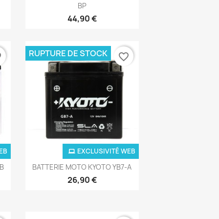
BP
44,90 €
RUPTURE DE STOCK
der
favorite_border
EB
EXCLUSIVITÉ WEB
Aperçu rapide

-B
BATTERIE MOTO KYOTO YB7-A
26,90 €