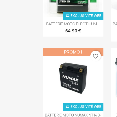
EXCLUSIVITÉ WEB
Aperçu rapide

BATTERIE MOTO ELECTHIUM...
B
64,90 €
PROMO !
favorite_border
EXCLUSIVITÉ WEB
Aperçu rapide

BATTERIE MOTO NUMAX NT14B-