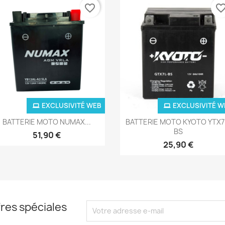
favorite_border
favorite_bor
EXCLUSIVITÉ WEB
EXCLUSIVITÉ W
Aperçu rapide
Aperçu rapide


BATTERIE MOTO NUMAX...
BATTERIE MOTO KYOTO YTX7
BS
51,90 €
25,90 €
res spéciales