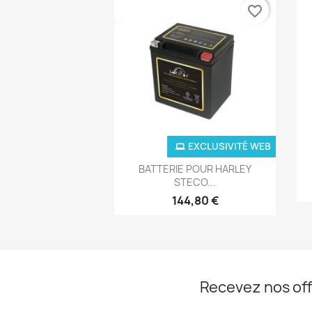
favorite_border
EXCLUSIVITÉ WEB
Aperçu rapide

BATTERIE POUR HARLEY
STECO...
144,80 €
Recevez nos off