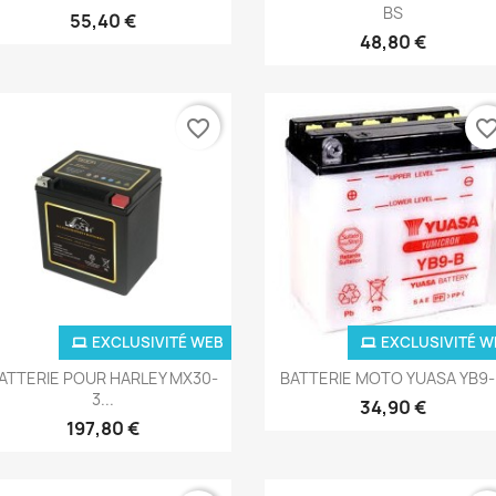
BS
55,40 €
48,80 €
favorite_border
favorite_bor
EXCLUSIVITÉ WEB
EXCLUSIVITÉ W
Aperçu rapide
Aperçu rapide


ATTERIE POUR HARLEY MX30-
BATTERIE MOTO YUASA YB9
3...
34,90 €
197,80 €