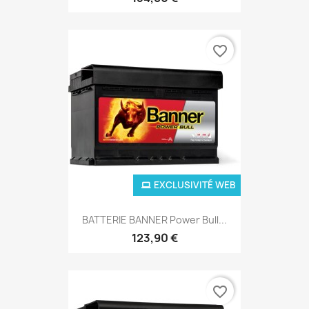
favorite_border
EXCLUSIVITÉ WEB
BATTERIE BANNER Power Bull...
123,90 €
favorite_border