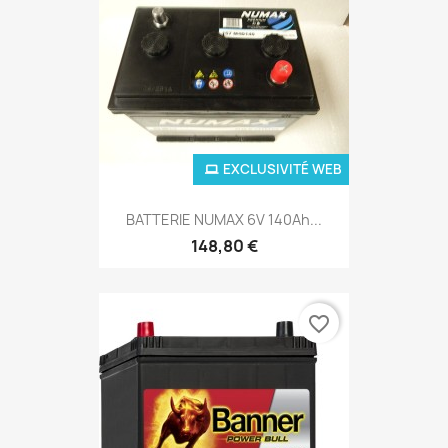
EXCLUSIVITÉ WEB
BATTERIE NUMAX 6V 140Ah...
148,80 €
favorite_border