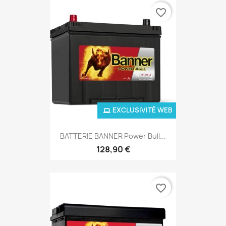
favorite_border
EXCLUSIVITÉ WEB
BATTERIE BANNER Power Bull...
128,90 €
favorite_border