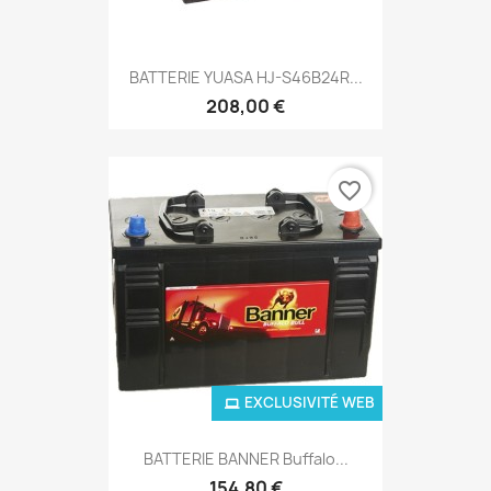
BATTERIE YUASA HJ-S46B24R...
208,00 €
favorite_border
EXCLUSIVITÉ WEB
BATTERIE BANNER Buffalo...
154,80 €