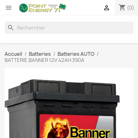
shopping_cart


(0)
search
Accueil
Batteries
Batteries AUTO
BATTERIE.BANNER 12V 42AH 390A