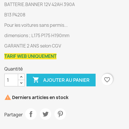
BATTERIE.BANNER 12V 42AH 390A
B13 P4208
Pour les voitures sans permis...
dimensions ; L175 P175 H190mm
GARANTIE 2 ANS selon CGV
TARIF WEB UNIQUEMENT
Quantité

favorite_border
AJOUTER AU PANIER

Derniers articles en stock
Partager