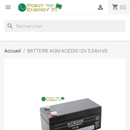
shopping_cart


(0)
search
Accueil
BATTERIE AGM ACEDIS 12V 3.5AH V0