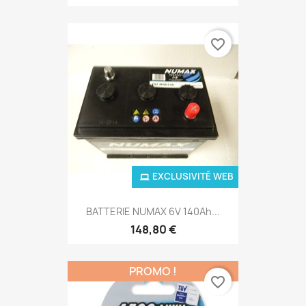
favorite_border
EXCLUSIVITÉ WEB
BATTERIE NUMAX 6V 140Ah...
148,80 €
PROMO !
favorite_border