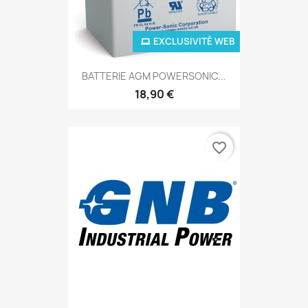
EXCLUSIVITÉ WEB
BATTERIE AGM POWERSONIC...
18,90 €
favorite_border