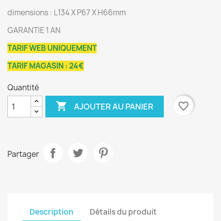
dimensions : L134 X P67 X H66mm
GARANTIE 1 AN
TARIF WEB UNIQUEMENT
TARIF MAGASIN : 24€
Quantité

favorite_border
AJOUTER AU PANIER
Partager
Description
Détails du produit