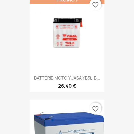
favorite_border
BATTERIE MOTO YUASA YB5L-B...
26,40 €
favorite_border