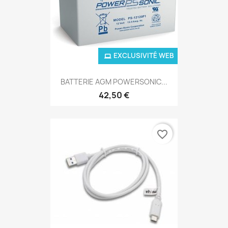
EXCLUSIVITÉ WEB
BATTERIE AGM POWERSONIC...
42,50 €
favorite_border